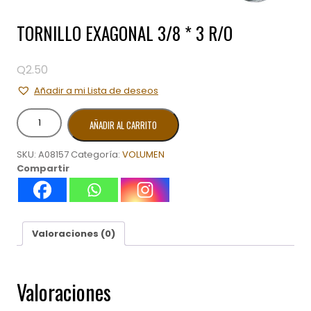
TORNILLO EXAGONAL 3/8 * 3 R/O
Q
2.50
Añadir a mi Lista de deseos
TORNILLO
AÑADIR AL CARRITO
EXAGONAL
3/8
SKU:
A08157
Categoría:
VOLUMEN
*
Compartir
3
R/O
cantidad
Valoraciones (0)
Valoraciones