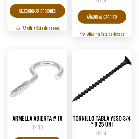
Q
2.50
range:
Este
Q0.40
producto
SELECCIONAR OPCIONES
through
tiene
AÑADIR AL CARRITO
Q3.00
múltiples
variantes.
Añadir a lista de deseos
Las
Añadir a lista de deseos
opciones
se
pueden
elegir
en
la
página
de
producto
ARMELLA ABIERTA # 18
TORNILLO TABLA YESO 3/4
* 8 25 UNI
Q
2.00
Q
2.50