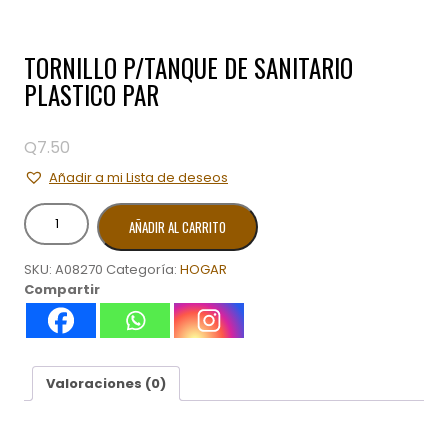
TORNILLO P/TANQUE DE SANITARIO
PLASTICO PAR
Q
7.50
Añadir a mi Lista de deseos
TORNILLO
AÑADIR AL CARRITO
P/TANQUE
DE
SKU:
A08270
Categoría:
HOGAR
SANITARIO
Compartir
PLASTICO
PAR
cantidad
Valoraciones (0)