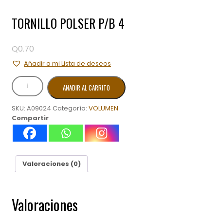
TORNILLO POLSER P/B 4
Q
0.70
Añadir a mi Lista de deseos
TORNILLO
AÑADIR AL CARRITO
POLSER
P/B
SKU:
A09024
Categoría:
VOLUMEN
4
Compartir
cantidad
Valoraciones (0)
Valoraciones