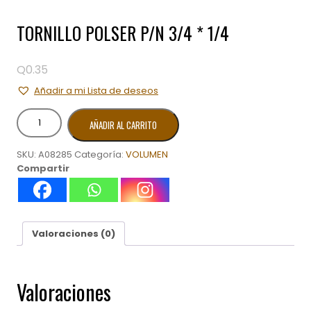
TORNILLO POLSER P/N 3/4 * 1/4
Q
0.35
Añadir a mi Lista de deseos
TORNILLO
AÑADIR AL CARRITO
POLSER
P/N
SKU:
A08285
Categoría:
VOLUMEN
3/4
Compartir
*
1/4
cantidad
Valoraciones (0)
Valoraciones