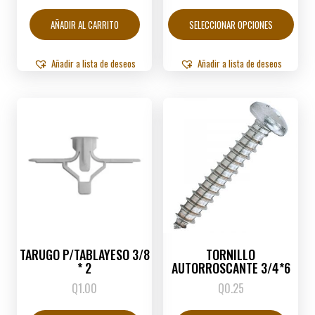
range:
Este
Q2.50
produ
AÑADIR AL CARRITO
SELECCIONAR OPCIONES
through
tiene
Q11.00
múltip
varian
Añadir a lista de deseos
Añadir a lista de deseos
Las
opcio
se
puede
elegir
en
la
págin
de
produ
TARUGO P/TABLAYESO 3/8
TORNILLO
* 2
AUTORROSCANTE 3/4*6
Q
1.00
Q
0.25