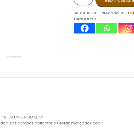
AÑADIR AL CARRITO
TABLA
YESO
SKU:
A08320
Categoría:
VOLUM
1/2
Compartir
*
8
100
UNI
CROMADO
cantidad
2 * 8 100 UNI CROMADO”
cada.
Los campos obligatorios están marcados con
*