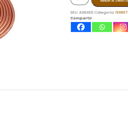
AÑADIR AL CARRITO
DE
COBRE
SKU:
A08455
Categoría:
FERRET
3/8
Compartir
PIE
cantidad