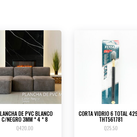
LANCHA DE PVC BLANCO
CORTA VIDRIO 6 TOTAL 42
C/NEGRO 3MM * 4 * 8
THT561781
Q
420.00
Q
25.50