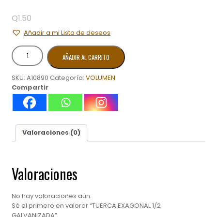
Q
1.50
Añadir a mi Lista de deseos
TUERCA
AÑADIR AL CARRITO
EXAGONAL
1/2
SKU:
A10890
Categoría:
VOLUMEN
GALVANIZADA
Compartir
cantidad
Valoraciones (0)
Valoraciones
No hay valoraciones aún.
Sé el primero en valorar “TUERCA EXAGONAL 1/2
GALVANIZADA”