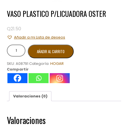
VASO PLASTICO P/LICUADORA OSTER
Q
21.50
Añadir a mi Lista de deseos
VASO
AÑADIR AL CARRITO
PLASTICO
P/LICUADORA
SKU:
A08791
Categoría:
HOGAR
OSTER
Compartir
cantidad
Valoraciones (0)
Valoraciones