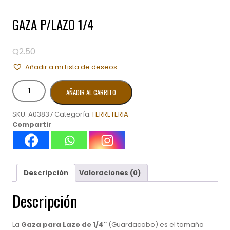
GAZA P/LAZO 1/4
Q
2.50
Añadir a mi Lista de deseos
GAZA
AÑADIR AL CARRITO
P/LAZO
1/4
SKU:
A03837
Categoría:
FERRETERIA
cantidad
Compartir
Descripción
Valoraciones (0)
Descripción
La
Gaza para Lazo de 1/4″
(Guardacabo) es el tamaño