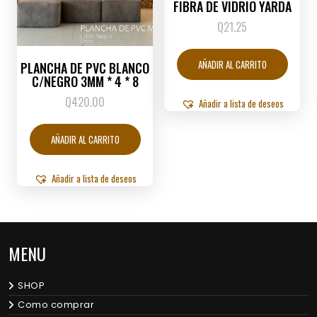
FIBRA DE VIDRIO YARDA
Q
21.25
AÑADIR AL CARRITO
PLANCHA DE PVC BLANCO
C/NEGRO 3MM * 4 * 8
Q
420.00
Añadir a lista de deseos
AÑADIR AL CARRITO
Añadir a lista de deseos
MENU
SHOP
Como comprar