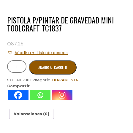
PISTOLA P/PINTAR DE GRAVEDAD MINI
TOOLCRAFT TC1837
Q
87.25
Añadir a mi Lista de deseos
PISTOLA
AÑADIR AL CARRITO
P/PINTAR
DE
SKU:
A10788
Categoría:
HERRAMIENTA
GRAVEDAD
Compartir
MINI
TOOLCRAFT
TC1837
cantidad
Valoraciones (0)