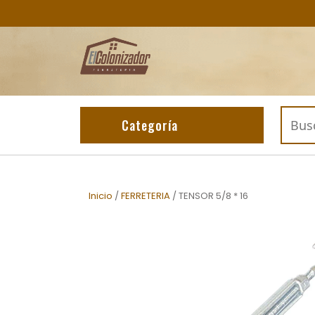
Skip
to
content
Buscar
Categoría
por:
Inicio
/
FERRETERIA
/ TENSOR 5/8 * 16