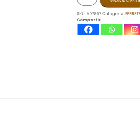
AÑADIR AL CARRITO
5/8
*
SKU:
A07867
Categoría:
FERRET
16
Compartir
cantidad